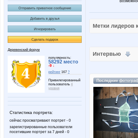
Возможнос
Отправить приватное сообщение
Добавить в друзья
Метки лидеров
Игнорировать
Сделать подарок
Деревенский форум
Интервью
популярность:
58292 место
-9 ↓
рейтинг
167
?
Последние
фотогра
Привилегированный
пользователь
4
уровня
Статистика портрета:
сейчас просматривают портрет - 0
зарегистрированные пользователи
посетившие портрет за 7 дней - 0